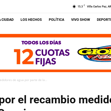
C
15.3
Villa Carlos Paz, A
A CIUDAD
LOS HECHOS
POLÍTICA
VIVO SHOW
DEPORTE
didores de agua por parte de la...
por el recambio medid