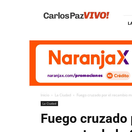
Carlos
Paz
Vivo
L
Inicio
La Ciudad
Fuego cruzado por el recambio me
La Ciudad
Fuego cruzado 