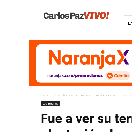
Carlos
Paz
Vivo
L
Inicio
Los Hechos
Fue a ver su terreno y se encont
Los Hechos
Fue a ver su te