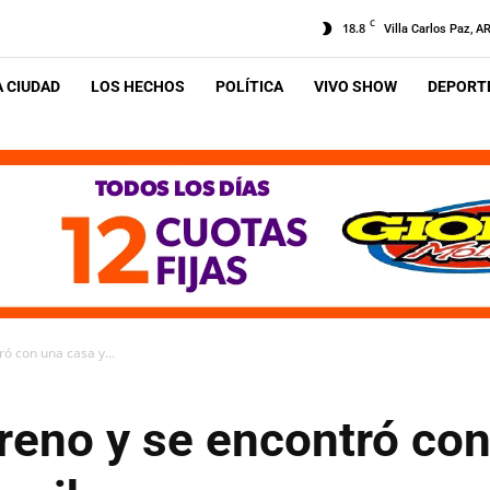
C
18.8
Villa Carlos Paz, A
A CIUDAD
LOS HECHOS
POLÍTICA
VIVO SHOW
DEPORTE
ró con una casa y...
rreno y se encontró co