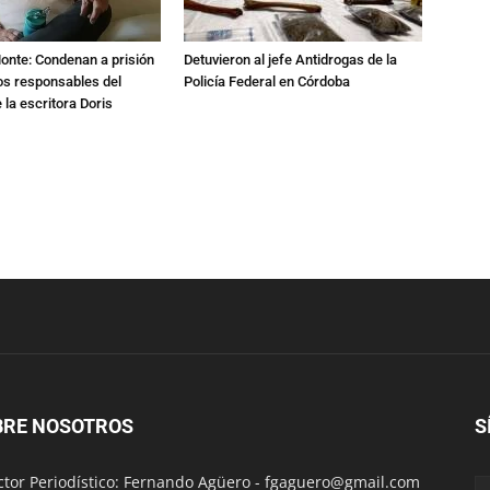
Monte: Condenan a prisión
Detuvieron al jefe Antidrogas de la
os responsables del
Policía Federal en Córdoba
 la escritora Doris
BRE NOSOTROS
S
ctor Periodístico: Fernando Agüero -
fgaguero@gmail.com