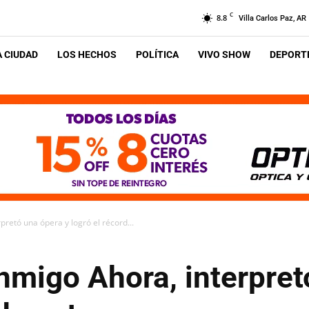
C
8.8
Villa Carlos Paz, AR
A CIUDAD
LOS HECHOS
POLÍTICA
VIVO SHOW
DEPORTE
retó una ópera y logró el récord...
nmigo Ahora, interpret