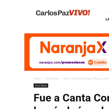
Carlos
Paz
Vivo
L
Inicio
Vivo Show
Fue a Canta Conmigo Ahora, interp
Vivo Show
Fue a Canta Co