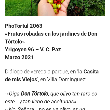
PhoTortul 2063
«Frutas robadas en los jardines de Don
Tórtolo»
Yrigoyen 96 – V. C. Paz
Marzo 2021
Diálogo de vereda a parque, en ‘la
Casita
de mis Viejos
‘, en Villa Dominguez:
-«
Oiga
Don Tórtolo
, que olivo tan raro es
este… y tan lleno de aceitunas
»
-«
No, Señora… no es un olivo, es un