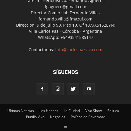
Director Periodístico: Fernando Agüero -
fgaguero@gmail.com
Director Comercial: Fernando Villa -
fernando.villa@fmazul.com
Dirección: 9 de Julio 90. Piso 10. Of 107.(X5152EYN)
Villa Carlos Paz - Córdoba - Argentina
WhatsApp: +5493541585147
Contáctanos:
info@carlospazvivo.com
SÍGUENOS
Ultimas Noticias
Los Hechos
La Ciudad
Vivo Show
Política
Punilla Vivo
Negocios
Política de Privacidad
©