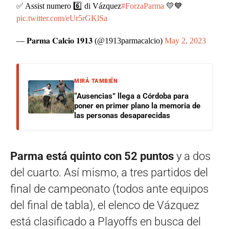
✅ Assist numero 6️⃣ di Vázquez
#ForzaParma
💛💙
pic.twitter.com/eUr5rGKlSa
— 𝐏𝐚𝐫𝐦𝐚 𝐂𝐚𝐥𝐜𝐢𝐨 𝟏𝟗𝟏𝟑 (@1913parmacalcio)
May 2, 2023
MIRÁ TAMBIÉN
“Ausencias” llega a Córdoba para
poner en primer plano la memoria de
las personas desaparecidas
Parma está quinto con 52 puntos
y a dos
del cuarto. Así mismo, a tres partidos del
final de campeonato (todos ante equipos
del final de tabla), el elenco de Vázquez
está clasificado a Playoffs en busca del