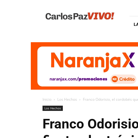
Carlos
Paz
Vivo
L
Inicio
Los Hechos
Franco Odorisio, el cordobés que
Los Hechos
Franco Odorisio