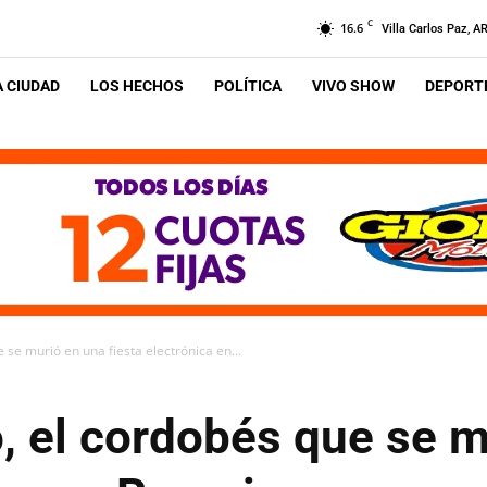
C
16.6
Villa Carlos Paz, A
A CIUDAD
LOS HECHOS
POLÍTICA
VIVO SHOW
DEPORTE
 se murió en una fiesta electrónica en...
, el cordobés que se 