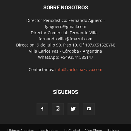
SOBRE NOSOTROS
Director Periodístico: Fernando Agüero -
fgaguero@gmail.com
Director Comercial: Fernando Villa -
fernando.villa@fmazul.com
Dirección: 9 de Julio 90. Piso 10. Of 107.(X5152EYN)
Villa Carlos Paz - Córdoba - Argentina
WhatsApp: +5493541585147
Contáctanos:
info@carlospazvivo.com
SÍGUENOS
Ultimas Noticias
Los Hechos
La Ciudad
Vivo Show
Política