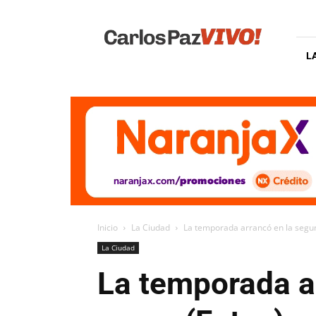
Carlos
Paz
Vivo
L
Inicio
La Ciudad
La temporada arrancó en la segu
La Ciudad
La temporada a