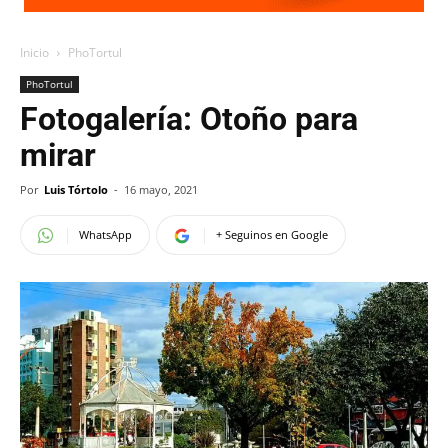
Inicio
PhoTortul
PhoTortul
Fotogalería: Otoño para
mirar
Por
Luis Tórtolo
-
16 mayo, 2021
WhatsApp
+ Seguinos en Google