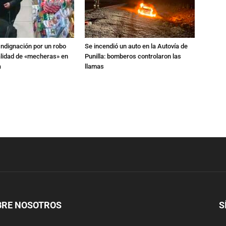
Indignación por un robo
Se incendió un auto en la Autovía de
alidad de «mecheras» en
Punilla: bomberos controlaron las
a
llamas
BRE NOSOTROS
S