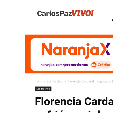
Carlos
Paz
Vivo
L
Inicio
Los Hechos
Florencia Cardarelli, esposa de 
Los Hechos
Florencia Carda