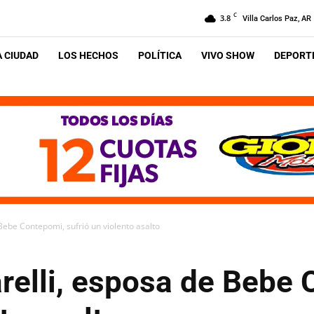
C
3.8
Villa Carlos Paz, AR
A CIUDAD
LOS HECHOS
POLÍTICA
VIVO SHOW
DEPORTE
Bebe Contepomi, sufrió un violento asalto
relli, esposa de Bebe