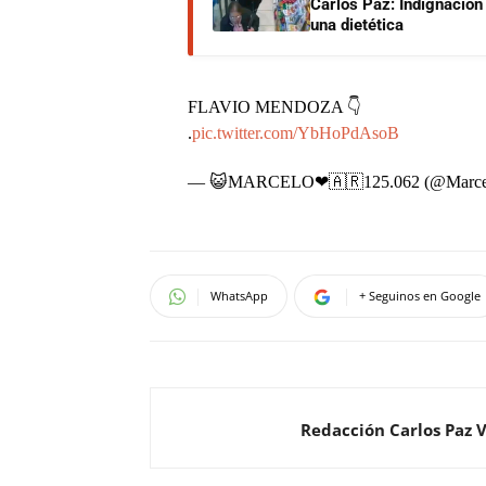
Carlos Paz: Indignación
una dietética
FLAVIO MENDOZA 👇
.
pic.twitter.com/YbHoPdAsoB
— ️😺MARCELO❤🇦🇷125.062 (@Marc
WhatsApp
+ Seguinos en Google
Redacción Carlos Paz 