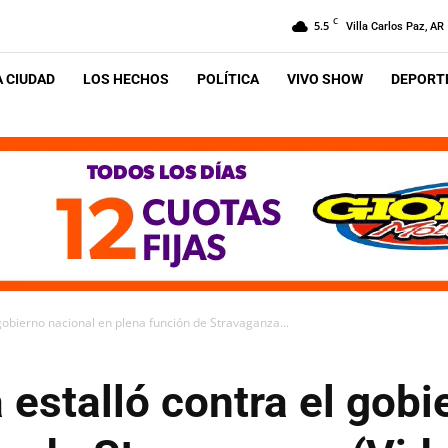
C
5.5
Villa Carlos Paz, AR
A CIUDAD
LOS HECHOS
POLÍTICA
VIVO SHOW
DEPORTE
gobierno nacional en plena función de Stravaganza...
estalló contra el gobi