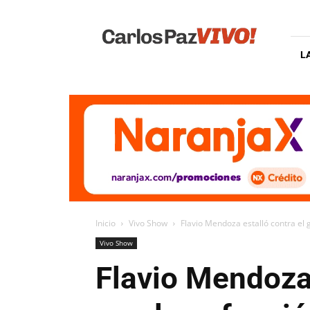
Carlos
Paz
Vivo
L
Inicio
Vivo Show
Flavio Mendoza estalló contra el 
Vivo Show
Flavio Mendoza 