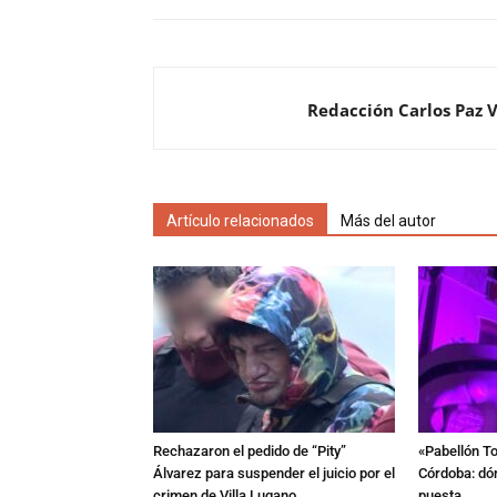
Redacción Carlos Paz 
Artículo relacionados
Más del autor
Rechazaron el pedido de “Pity”
«Pabellón To
Álvarez para suspender el juicio por el
Córdoba: dón
crimen de Villa Lugano
puesta