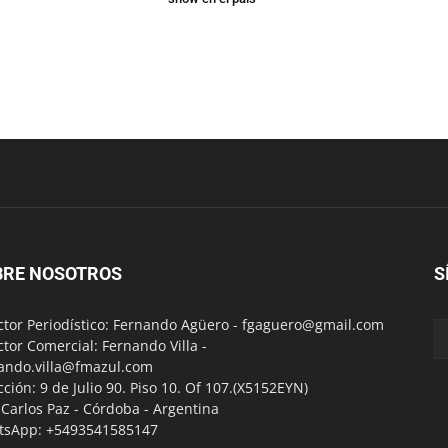
BRE NOSOTROS
S
ctor Periodístico: Fernando Agüero -
fgaguero@gmail.com
ctor Comercial: Fernando Villa -
ando.villa@fmazul.com
cción: 9 de Julio 90. Piso 10. Of 107.(X5152EYN)
a Carlos Paz - Córdoba - Argentina
tsApp: +5493541585147