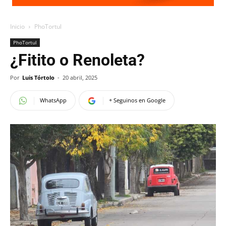
Inicio
PhoTortul
PhoTortul
¿Fitito o Renoleta?
Por
Luis Tórtolo
-
20 abril, 2025
WhatsApp
+ Seguinos en Google