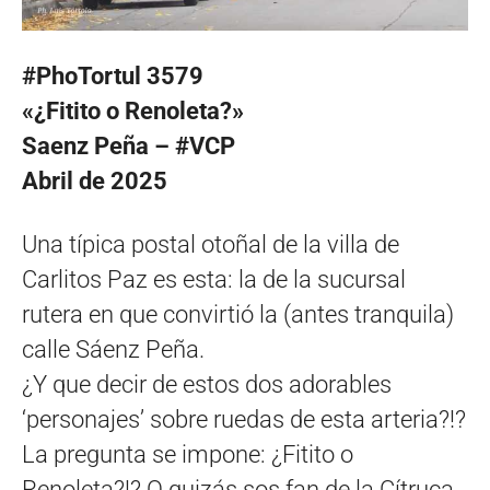
#PhoTortul 3579
«¿Fitito o Renoleta?»
Saenz Peña – #VCP
Abril de 2025
Una típica postal otoñal de la villa de
Carlitos Paz es esta: la de la sucursal
rutera en que convirtió la (antes tranquila)
calle Sáenz Peña.
¿Y que decir de estos dos adorables
‘personajes’ sobre ruedas de esta arteria?!?
La pregunta se impone: ¿Fitito o
Renoleta?!? O quizás sos fan de la Cítruca.