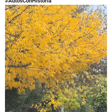
#AutosConHistoria