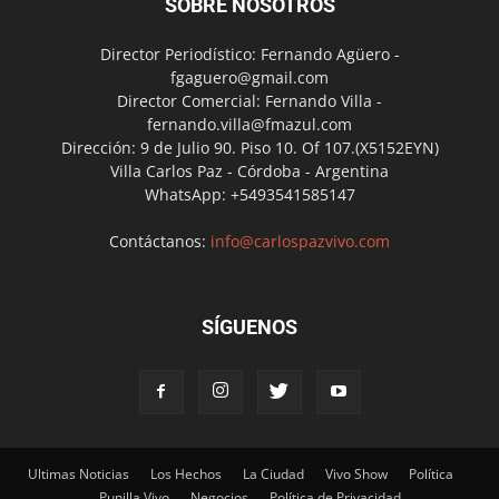
SOBRE NOSOTROS
Director Periodístico: Fernando Agüero -
fgaguero@gmail.com
Director Comercial: Fernando Villa -
fernando.villa@fmazul.com
Dirección: 9 de Julio 90. Piso 10. Of 107.(X5152EYN)
Villa Carlos Paz - Córdoba - Argentina
WhatsApp: +5493541585147
Contáctanos:
info@carlospazvivo.com
SÍGUENOS
Ultimas Noticias
Los Hechos
La Ciudad
Vivo Show
Política
Punilla Vivo
Negocios
Política de Privacidad