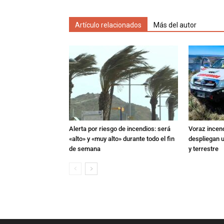
Artículo relacionados
Más del autor
Alerta por riesgo de incendios: será
Voraz incen
«alto» y «muy alto» durante todo el fin
despliegan u
de semana
y terrestre