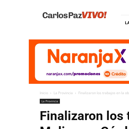
Carlos
Paz
Vivo
L
Inicio
La Provincia
Finalizaron los trabajos en la 
La Provincia
Finalizaron los 