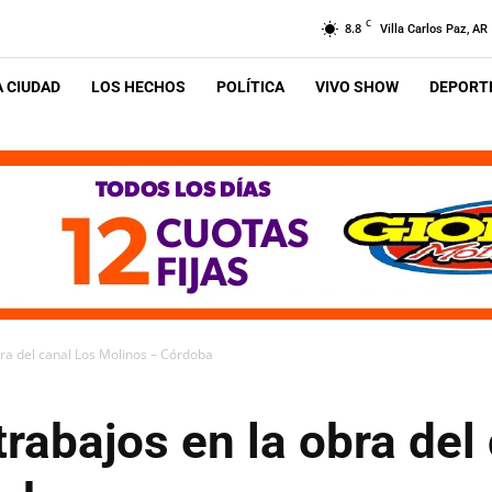
C
8.8
Villa Carlos Paz, AR
A CIUDAD
LOS HECHOS
POLÍTICA
VIVO SHOW
DEPORTE
obra del canal Los Molinos – Córdoba
trabajos en la obra del