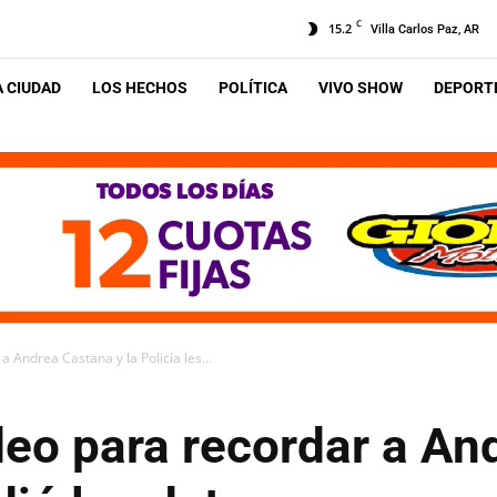
C
15.2
Villa Carlos Paz, AR
A CIUDAD
LOS HECHOS
POLÍTICA
VIVO SHOW
DEPORTE
 Andrea Castana y la Policía les...
deo para recordar a An