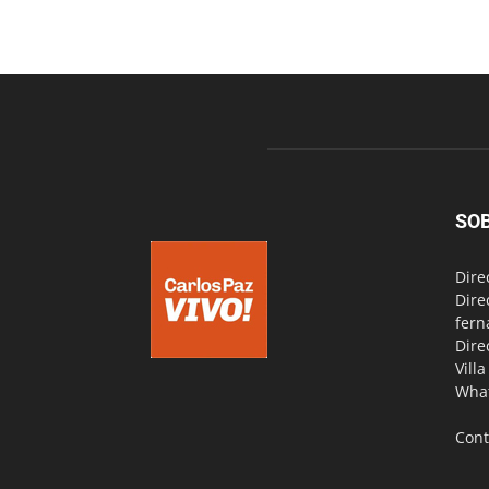
SO
Dire
Dire
fern
Dire
Vill
Wha
Cont