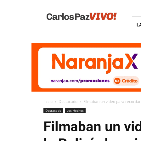
Carlos
Paz
Vivo
L
Inicio
Destacado
Filmaban un video para recordar a
Destacado
Los Hechos
Filmaban un vi