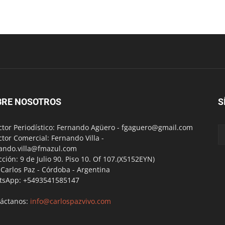
BRE NOSOTROS
S
ctor Periodístico: Fernando Agüero -
fgaguero@gmail.com
ctor Comercial: Fernando Villa -
ando.villa@fmazul.com
cción: 9 de Julio 90. Piso 10. Of 107.(X5152EYN)
a Carlos Paz - Córdoba - Argentina
tsApp: +5493541585147
áctanos:
info@carlospazvivo.com