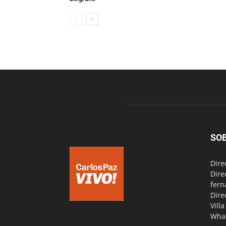
SO
Dire
Dire
fern
Dire
Vill
Wha