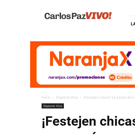
Carlos
Paz
Vivo
L
Inicio
Deporte Vivo
¡Festejen chicas! La Sexta de
Deporte Vivo
¡Festejen chica