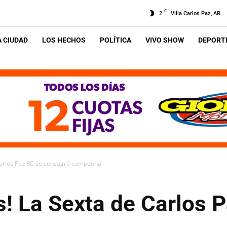
C
2
Villa Carlos Paz, AR
A CIUDAD
LOS HECHOS
POLÍTICA
VIVO SHOW
DEPORTE
 Carlos Paz RC se consagró campeona
s! La Sexta de Carlos 