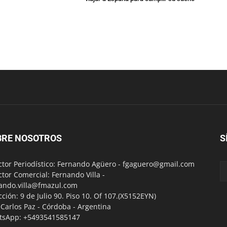
BRE NOSOTROS
S
ctor Periodístico: Fernando Agüero -
fgaguero@gmail.com
ctor Comercial: Fernando Villa -
ando.villa@fmazul.com
cción: 9 de Julio 90. Piso 10. Of 107.(X5152EYN)
a Carlos Paz - Córdoba - Argentina
tsApp: +5493541585147