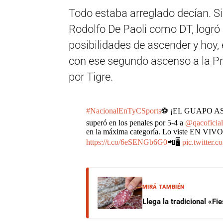
Todo estaba arreglado decían. S
Rodolfo De Paoli como DT, logró 
posibilidades de ascender y hoy, 
con ese segundo ascenso a la Pr
por Tigre.
#NacionalEnTyCSports
⚽ ¡EL GUAPO A
superó en los penales por 5-4 a
@qacoficial
en la máxima categoría. Lo viste EN VIVO 
https://t.co/6eSENGb6G0
📲🖥️
pic.twitter
MIRÁ TAMBIÉN
Llega la tradicional «F