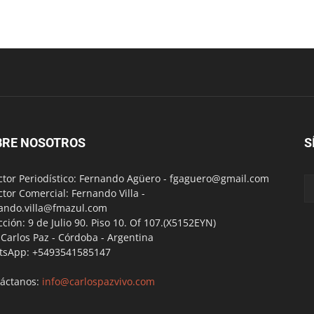
BRE NOSOTROS
S
ctor Periodístico: Fernando Agüero -
fgaguero@gmail.com
ctor Comercial: Fernando Villa -
ando.villa@fmazul.com
cción: 9 de Julio 90. Piso 10. Of 107.(X5152EYN)
a Carlos Paz - Córdoba - Argentina
tsApp: +5493541585147
áctanos:
info@carlospazvivo.com