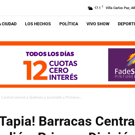
C
17.1
Villa Carlos Paz, A
A CIUDAD
LOS HECHOS
POLÍTICA
VIVO SHOW
DEPORTE
s Central venció a Quilmes y ascendió a Primera...
 Tapia! Barracas Centra