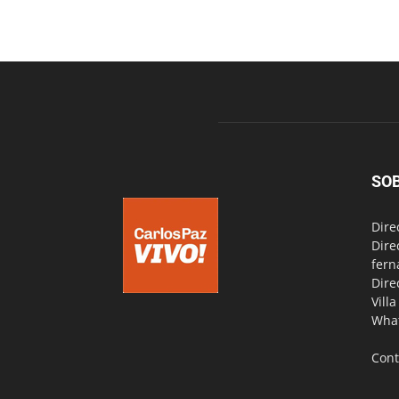
SO
Dire
Dire
fern
Dire
Vill
Wha
Cont