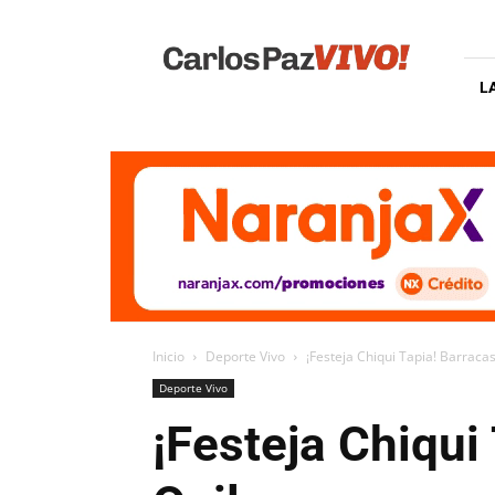
Carlos
Paz
Vivo
L
Inicio
Deporte Vivo
¡Festeja Chiqui Tapia! Barraca
Deporte Vivo
¡Festeja Chiqui