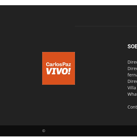
SO
Dire
Dire
fern
Dire
Vill
Wha
Cont
©