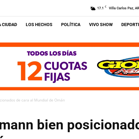
C
17.1
Villa Carlos Paz, A
A CIUDAD
LOS HECHOS
POLÍTICA
VIVO SHOW
DEPORTE
icionados de cara al Mundial de Omán
emann bien posicionado