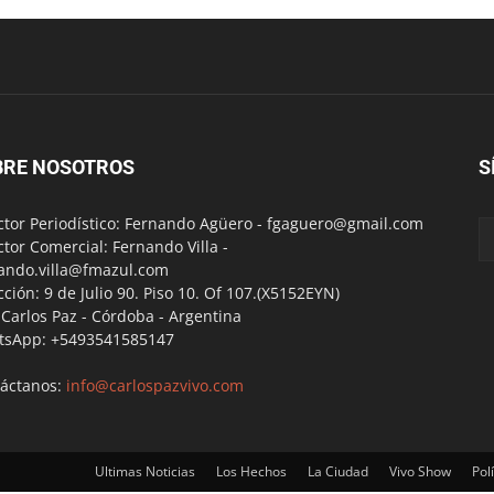
BRE NOSOTROS
S
ctor Periodístico: Fernando Agüero -
fgaguero@gmail.com
ctor Comercial: Fernando Villa -
ando.villa@fmazul.com
cción: 9 de Julio 90. Piso 10. Of 107.(X5152EYN)
a Carlos Paz - Córdoba - Argentina
tsApp: +5493541585147
áctanos:
info@carlospazvivo.com
Ultimas Noticias
Los Hechos
La Ciudad
Vivo Show
Polí