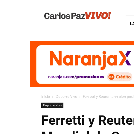
Carlos
Paz
Vivo
L
Inicio
Deporte Vivo
Ferretti y Reutemann bien pos
Deporte Vivo
Ferretti y Reut