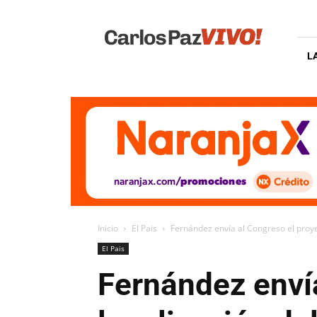
Carlos
Paz
Vivo
L
Inicio
El Pais
Fernández envía al Congreso el proye
El Pais
Fernández envía