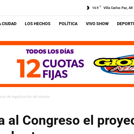
C
14.9
Villa Carlos Paz, AR
A CIUDAD
LOS HECHOS
POLÍTICA
VIVO SHOW
DEPORTE
cto de legalización del aborto
 al Congreso el proye