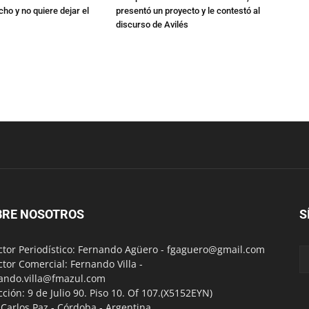
ho y no quiere dejar el
presentó un proyecto y le contestó al
discurso de Avilés
BRE NOSOTROS
S
ctor Periodístico: Fernando Agüero -
fgaguero@gmail.com
ctor Comercial: Fernando Villa -
ando.villa@fmazul.com
cción: 9 de Julio 90. Piso 10. Of 107.(X5152EYN)
a Carlos Paz - Córdoba - Argentina