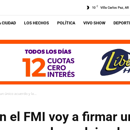
C
10
Villa Carlos Paz, AR
A CIUDAD
LOS HECHOS
POLÍTICA
VIVO SHOW
DEPORTE
n único acuerdo y la...
 el FMI voy a firmar u