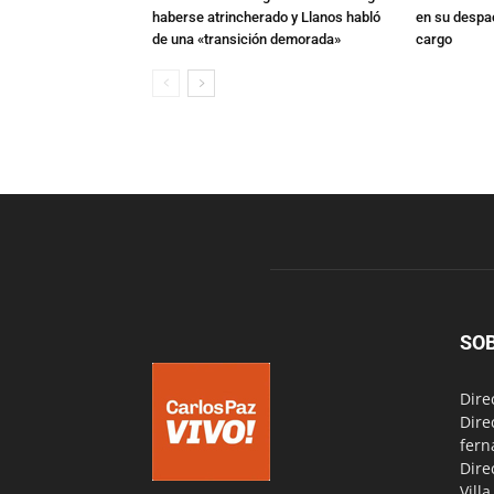
haberse atrincherado y Llanos habló
en su despac
de una «transición demorada»
cargo
SO
Dire
Dire
fern
Dire
Vill