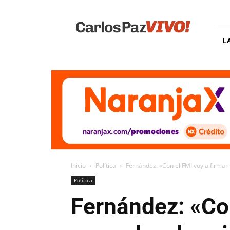
Carlos
Paz
Vivo
L
Inicio
Política
Fernández: «Con el FMI voy a firmar u
Política
Fernández: «Con