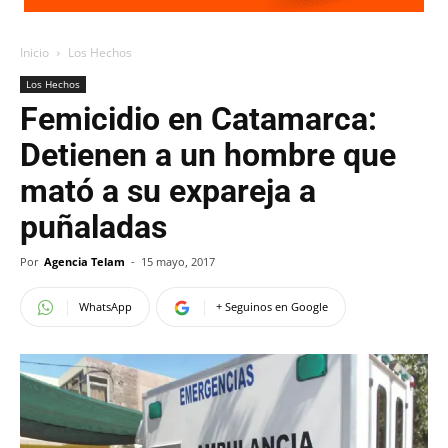
Inicio
Los Hechos
Los Hechos
Femicidio en Catamarca:
Detienen a un hombre que
mató a su expareja a
puñaladas
Por
Agencia Telam
-
15 mayo, 2017
WhatsApp
+ Seguinos en Google