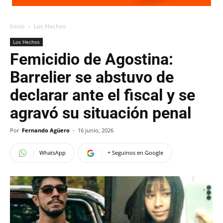
Inicio
Los Hechos
Los Hechos
Femicidio de Agostina:
Barrelier se abstuvo de
declarar ante el fiscal y se
agravó su situación penal
Por
Fernando Agüero
-
16 junio, 2026
WhatsApp
+ Seguinos en Google