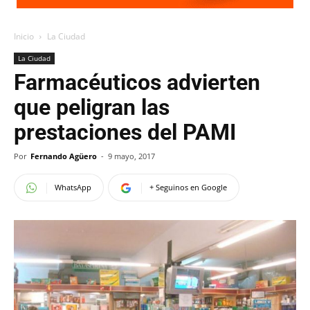
Inicio
La Ciudad
La Ciudad
Farmacéuticos advierten
que peligran las
prestaciones del PAMI
Por
Fernando Agüero
-
9 mayo, 2017
WhatsApp
+ Seguinos en Google