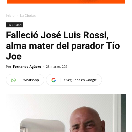
Inicio
La Ciudad
La Ciudad
Falleció José Luis Rossi,
alma mater del parador Tío
Joe
Por
Fernando Agüero
-
23 marzo, 2021
WhatsApp
+ Seguinos en Google