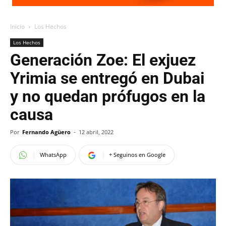
Inicio
Los Hechos
Los Hechos
Generación Zoe: El exjuez
Yrimia se entregó en Dubai
y no quedan prófugos en la
causa
Por
Fernando Agüero
-
12 abril, 2022
WhatsApp
+ Seguinos en Google