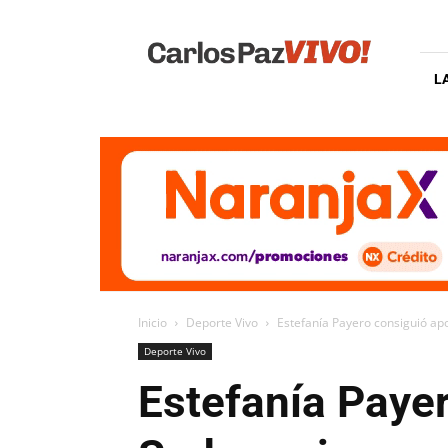
Carlos
Paz
Vivo
L
Inicio
Deporte Vivo
Estefanía Payero consiguió ap
Deporte Vivo
Estefanía Payer