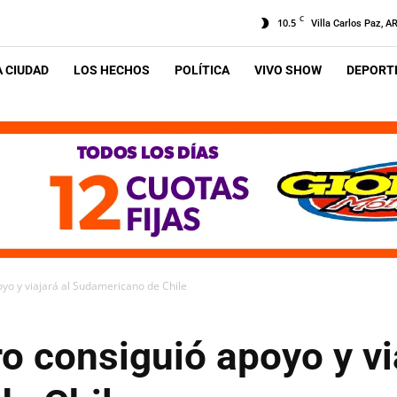
C
10.5
Villa Carlos Paz, A
A CIUDAD
LOS HECHOS
POLÍTICA
VIVO SHOW
DEPORTE
oyo y viajará al Sudamericano de Chile
o consiguió apoyo y vi