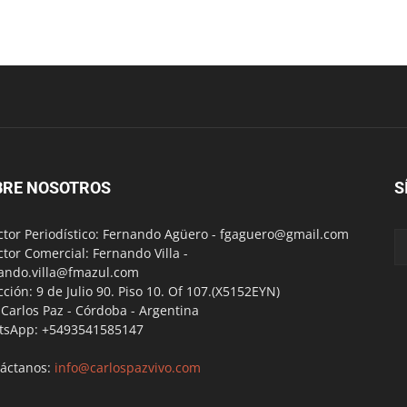
BRE NOSOTROS
S
ctor Periodístico: Fernando Agüero -
fgaguero@gmail.com
ctor Comercial: Fernando Villa -
ando.villa@fmazul.com
cción: 9 de Julio 90. Piso 10. Of 107.(X5152EYN)
a Carlos Paz - Córdoba - Argentina
tsApp: +5493541585147
áctanos:
info@carlospazvivo.com