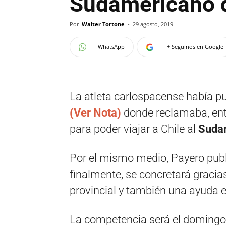
Sudamericano d
Por
Walter Tortone
-
29 agosto, 2019
WhatsApp
+ Seguinos en Google
La atleta carlospacense había pu
(Ver Nota)
donde reclamaba, entr
para poder viajar a Chile al
Sudam
Por el mismo medio, Payero publi
finalmente, se concretará gracias
provincial y también una ayuda 
La competencia será el domingo