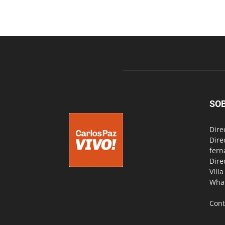
SO
Dire
Dire
fern
Dire
Vill
Wha
Cont