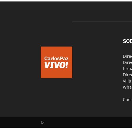
SO
Dire
Dire
fern
Dire
Vill
Wha
Cont
©