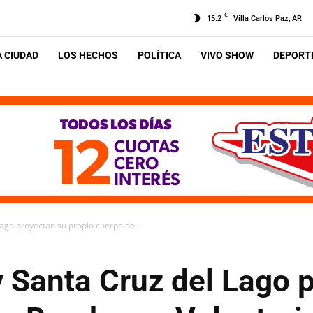
C
15.2
Villa Carlos Paz, AR
A CIUDAD
LOS HECHOS
POLÍTICA
VIVO SHOW
DEPORTE
Lago proyectan su propio cuerpo de...
y Santa Cruz del Lago 