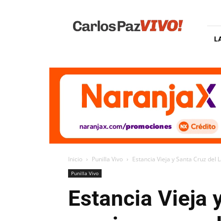
Carlos
Paz
Vivo
L
Inicio
Punilla Vivo
Estancia Vieja y Santa Cruz del 
Punilla Vivo
Estancia Vieja 