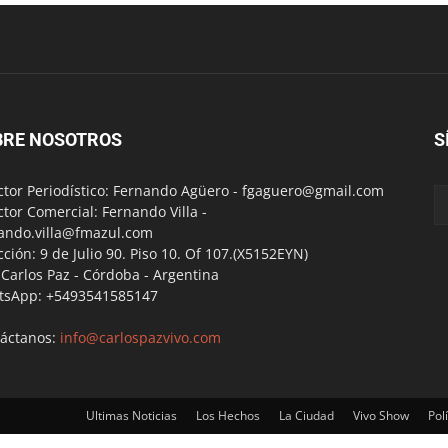
BRE NOSOTROS
S
ctor Periodístico: Fernando Agüero -
fgaguero@gmail.com
ctor Comercial: Fernando Villa -
ando.villa@fmazul.com
cción: 9 de Julio 90. Piso 10. Of 107.(X5152EYN)
a Carlos Paz - Córdoba - Argentina
tsApp: +5493541585147
áctanos:
info@carlospazvivo.com
Ultimas Noticias
Los Hechos
La Ciudad
Vivo Show
Polí