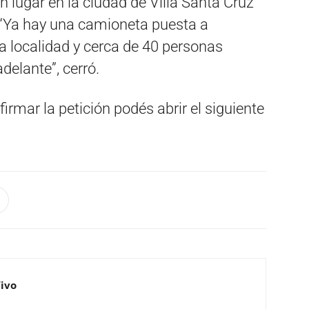
n lugar en la ciudad de Villa Santa Cruz
l. “Ya hay una camioneta puesta a
sa localidad y cerca de 40 personas
delante”, cerró.
rmar la petición podés abrir el siguiente
Vivo