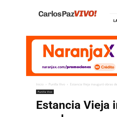
Carlos
Paz
Vivo
L
Inicio
Punilla Vivo
Estancia Vieja inauguró obras de
Punilla Vivo
Estancia Vieja 