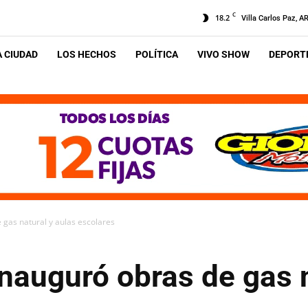
C
18.2
Villa Carlos Paz, A
A CIUDAD
LOS HECHOS
POLÍTICA
VIVO SHOW
DEPORTE
 gas natural y aulas escolares
inauguró obras de gas 