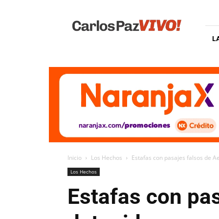
Carlos
Paz
Vivo
L
Inicio
Los Hechos
Estafas con pasajes falsos de A
Los Hechos
Estafas con pas