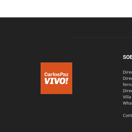
SO
Dire
Dire
fern
Dire
Vill
Wha
Cont