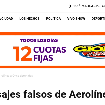
C
10.5
Villa Carlos Paz, A
A CIUDAD
LOS HECHOS
POLÍTICA
VIVO SHOW
DEPORTE
erolíneas: Once detenidos
ajes falsos de Aerolí