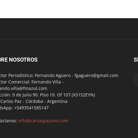
BRE NOSOTROS
S
ctor Periodístico: Fernando Agüero -
fgaguero@gmail.com
ctor Comercial: Fernando Villa -
ando.villa@fmazul.com
cción: 9 de Julio 90. Piso 10. Of 107.(X5152EYN)
a Carlos Paz - Córdoba - Argentina
tsApp: +5493541585147
áctanos:
info@carlospazvivo.com