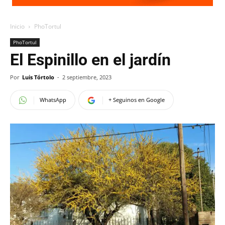
Inicio
PhoTortul
PhoTortul
El Espinillo en el jardín
Por
Luis Tórtolo
-
2 septiembre, 2023
WhatsApp
+ Seguinos en Google