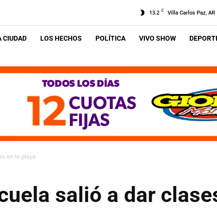
C
13.2
Villa Carlos Paz, AR
A CIUDAD
LOS HECHOS
POLÍTICA
VIVO SHOW
DEPORTE
es en la playa
uela salió a dar clases