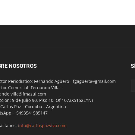
BRE NOSOTROS
S
ctor Periodístico: Fernando Agüero -
fgaguero@gmail.com
ctor Comercial: Fernando Villa -
ando.villa@fmazul.com
cción: 9 de Julio 90. Piso 10. Of 107.(X5152EYN)
a Carlos Paz - Córdoba - Argentina
tsApp: +5493541585147
áctanos:
info@carlospazvivo.com