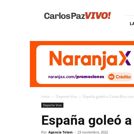
Carlos
Paz
Vivo
L
Inicio
Deporte Vivo
España goleó a Costa Rica con
Deporte Vivo
España goleó a
Por
Agencia Telam
-
23 noviembre, 2022