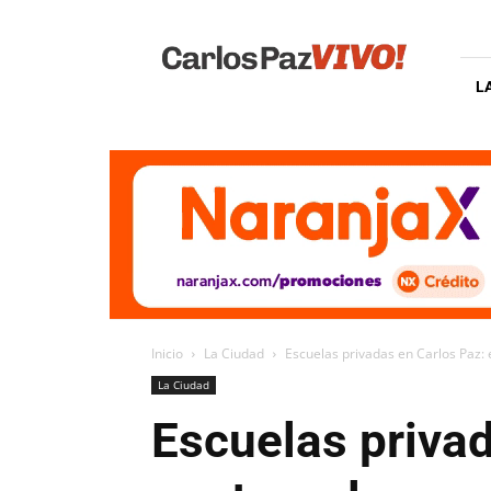
Carlos
Paz
Vivo
L
Inicio
La Ciudad
Escuelas privadas en Carlos Paz: e
La Ciudad
Escuelas privad