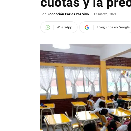
cuotas y la pre
Por
Redacción Carlos Paz Vivo
-
12 marzo, 2021
WhatsApp
+ Seguinos en Google