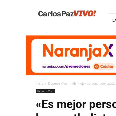
Carlos
Paz
Vivo
L
Inicio
Deporte Vivo
«Es mejor persona que jugador
Deporte Vivo
«Es mejor perso