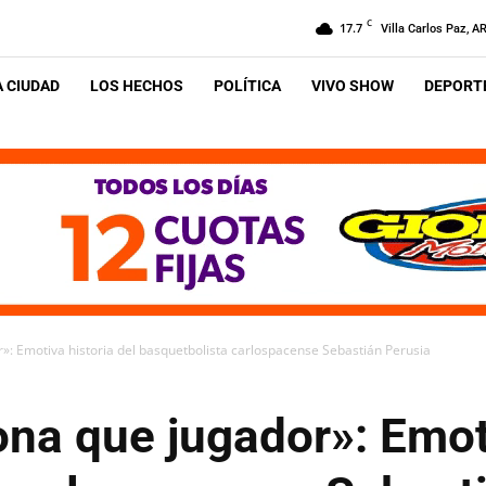
C
17.7
Villa Carlos Paz, A
A CIUDAD
LOS HECHOS
POLÍTICA
VIVO SHOW
DEPORTE
»: Emotiva historia del basquetbolista carlospacense Sebastián Perusia
na que jugador»: Emoti