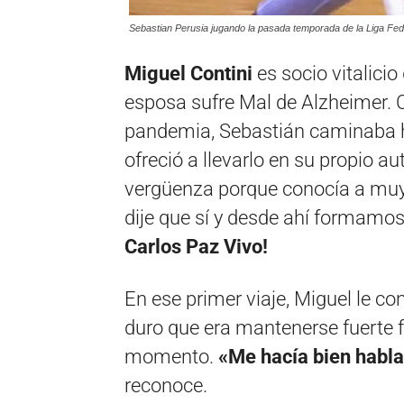
Sebastian Perusia jugando la pasada temporada de la Liga Feder
Miguel Contini
es socio vitalicio
esposa sufre Mal de Alzheimer. Cie
pandemia, Sebastián caminaba ha
ofreció a llevarlo en su propio a
vergüenza porque conocía a muy p
dije que sí y desde ahí formamos
Carlos Paz Vivo!
En ese primer viaje, Miguel le c
duro que era mantenerse fuerte f
momento.
«Me hacía bien habla
reconoce.