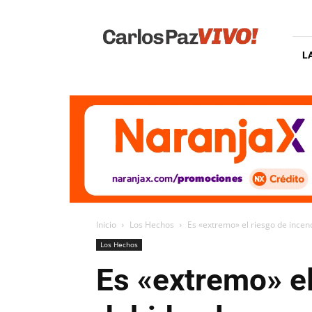
Carlos
Paz
Vivo
L
Inicio
Los Hechos
Es «extremo» el riesgo de incend
Los Hechos
Es «extremo» el