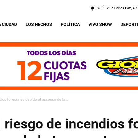
C
8.8
Villa Carlos Paz, AR
A CIUDAD
LOS HECHOS
POLÍTICA
VIVO SHOW
DEPORTE
ios forestales debido al ascenso de la...
 riesgo de incendios f