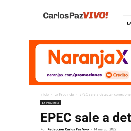
Carlos
Paz
Vivo
L
Inicio
La Provincia
EPEC sale a detectar conexione
La Provincia
EPEC sale a de
Por
Redacción Carlos Paz Vivo
-
14 marzo, 2022