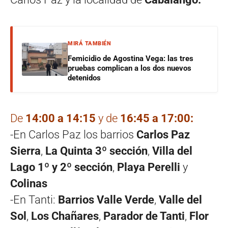
MIRÁ TAMBIÉN
Femicidio de Agostina Vega: las tres
pruebas complican a los dos nuevos
detenidos
De
14:00 a 14:15
y de
16:45 a 17:00:
-En Carlos Paz los barrios
Carlos Paz
Sierra
,
La Quinta 3º sección
,
Villa del
Lago 1º y 2º sección
,
Playa Perelli
y
Colinas
-En Tanti:
Barrios Valle Verde
,
Valle del
Sol
,
Los Chañares
,
Parador de Tanti
,
Flor