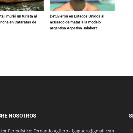
al: murió un turista al
Detuvieron en Estados Unidos al
ancha en Cataratas de
acusado de matar a la modelo
argentina Agostina Jalabert
BRE NOSOTROS
S
ctor Periodístico: Fernando Agüero -
fgaguero@gmail.com