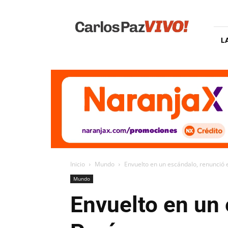
Carlos
Paz
Vivo
L
Inicio
Mundo
Envuelto en un escándalo, renunció 
Mundo
Envuelto en un 