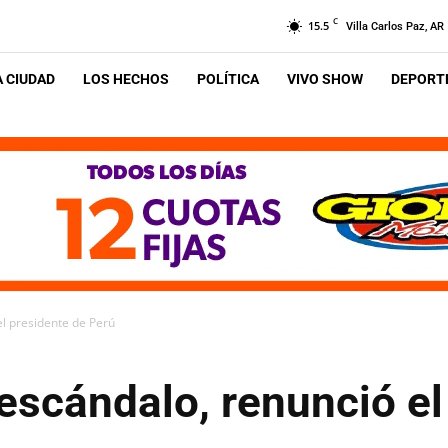
C
15.5
Villa Carlos Paz, AR
A CIUDAD
LOS HECHOS
POLÍTICA
VIVO SHOW
DEPORTE
el presidente de Perú
escándalo, renunció el