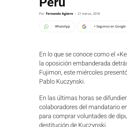
Perú
Por
Fernando Agüero
-
21 marzo, 2018
WhatsApp
+ Seguinos en Google
En lo que se conoce como el «Kei
la oposición embanderada detrás
Fujimori, este miércoles presentó
Pablo Kuczynski.
En las últimas horas se difundie
colaboradores del mandatario en 
para comprar voluntades de dipu
destitución de Kuczynski.