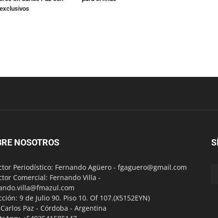
exclusivos
BRE NOSOTROS
S
ctor Periodístico: Fernando Agüero -
fgaguero@gmail.com
ctor Comercial: Fernando Villa -
ando.villa@fmazul.com
cción: 9 de Julio 90. Piso 10. Of 107.(X5152EYN)
a Carlos Paz - Córdoba - Argentina