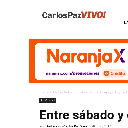
Carlos
Paz
Vivo
L
Inicio
La Ciudad
Entre sábado y domingo, 10 grado
La Ciudad
Entre sábado y
Por
Redacción Carlos Paz Vivo
-
28 julio, 2017