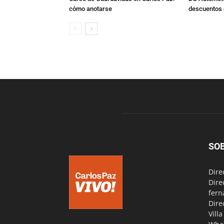
cómo anotarse
descuentos 
SO
Dire
Dire
fern
Dire
Vill