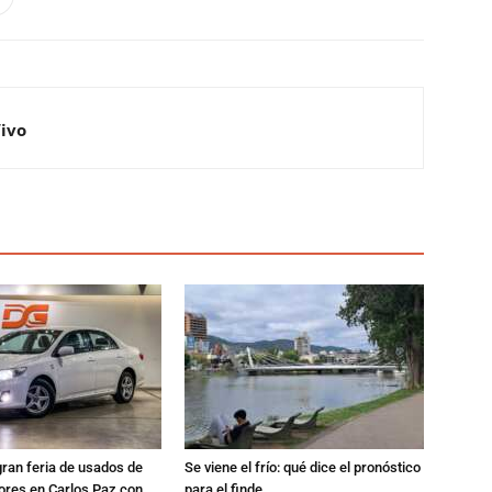
Vivo
gran feria de usados de
Se viene el frío: qué dice el pronóstico
res en Carlos Paz con
para el finde