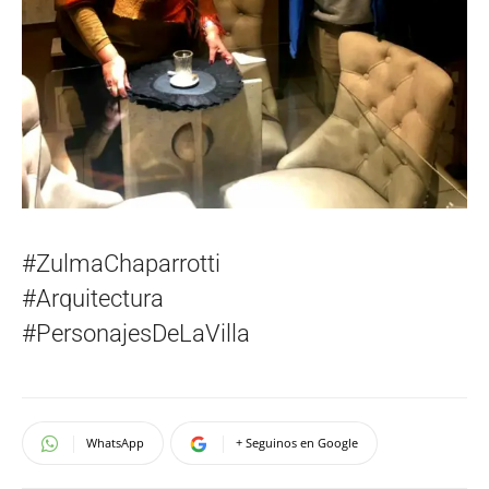
#ZulmaChaparrotti
#Arquitectura
#PersonajesDeLaVilla
WhatsApp
+ Seguinos en Google