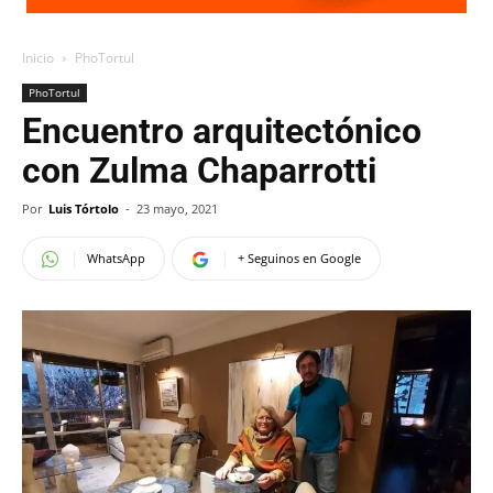
Inicio
PhoTortul
PhoTortul
Encuentro arquitectónico
con Zulma Chaparrotti
Por
Luis Tórtolo
-
23 mayo, 2021
WhatsApp
+ Seguinos en Google