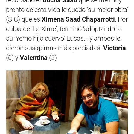
recordado el
Bocha Saad
que se fué muy
pronto de esta vida le quedó ‘su mejor obra’
(SIC) que es
Ximena Saad Chaparrotti
. Por
culpa de ‘La Xime’, terminó ‘adoptando’ a
su ‘Yerno hijo cuervo’ Lucas… y ambos le
dieron sus gemas más preciadas:
Victoria
(6) y
Valentina
(3)