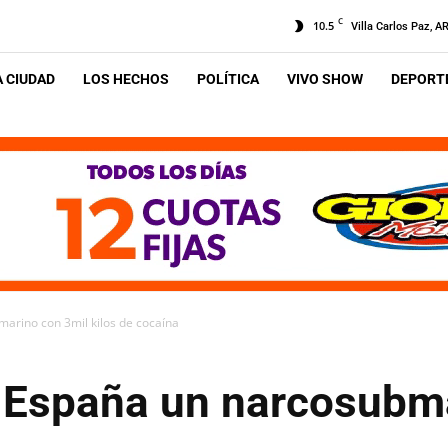
C
10.5
Villa Carlos Paz, A
A CIUDAD
LOS HECHOS
POLÍTICA
VIVO SHOW
DEPORTE
arino con 3mil kilos de cocaína
 España un narcosubma