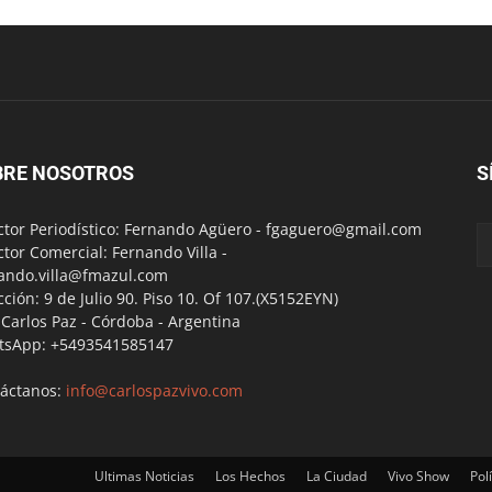
BRE NOSOTROS
S
ctor Periodístico: Fernando Agüero -
fgaguero@gmail.com
ctor Comercial: Fernando Villa -
ando.villa@fmazul.com
cción: 9 de Julio 90. Piso 10. Of 107.(X5152EYN)
a Carlos Paz - Córdoba - Argentina
tsApp: +5493541585147
áctanos:
info@carlospazvivo.com
Ultimas Noticias
Los Hechos
La Ciudad
Vivo Show
Polí