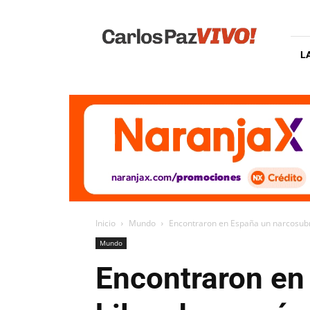
Carlos
Paz
Vivo
L
Inicio
Mundo
Encontraron en España un narcosubm
Mundo
Encontraron en