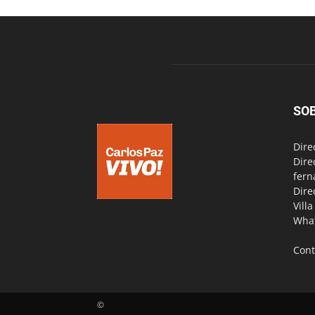
SO
Dire
Dire
fern
Dire
Vill
Wha
Cont
©