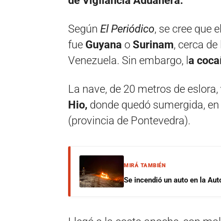
de Vigilancia Aduanera.
Según
El Periódico
, se cree que 
fue
Guyana
o
Surinam
, cerca de
Venezuela. Sin embargo, l
a coca
La nave, de 20 metros de eslora,
Hio,
donde quedó sumergida, en 
(provincia de Pontevedra).
MIRÁ TAMBIÉN
Se incendió un auto en la Aut