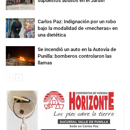
supuestos abusos en el Jardín
Carlos Paz: Indignación por un robo
bajo la modalidad de «mecheras» en
una dietética
Se incendió un auto en la Autovía de
Punilla: bomberos controlaron las
llamas