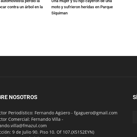
automovilista perdió la
Una mujer y su hijo cayeron de una
ocar contra un árbol en la
moto y sufrieron heridas en Parque
Síquiman
BRE NOSOTROS
S
ctor Periodístico: Fernando Agüero -
fgaguero@gmail.com
ctor Comercial: Fernando Villa -
ando.villa@fmazul.com
cción: 9 de Julio 90. Piso 10. Of 107.(X5152EYN)