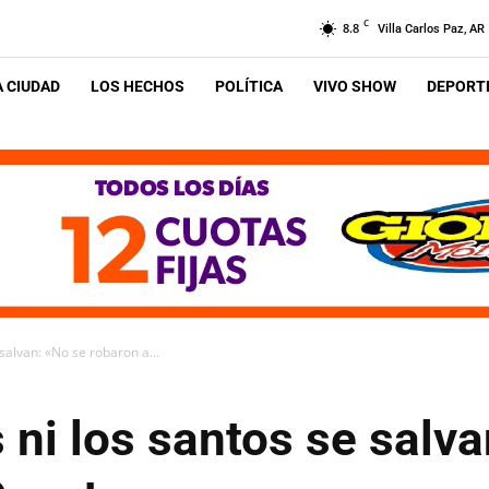
C
8.8
Villa Carlos Paz, AR
A CIUDAD
LOS HECHOS
POLÍTICA
VIVO SHOW
DEPORTE
 salvan: «No se robaron a...
s ni los santos se salv