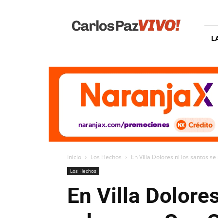
Carlos
Paz
Vivo
L
Inicio
Los Hechos
En Villa Dolores ni los santos se
Los Hechos
En Villa Dolore