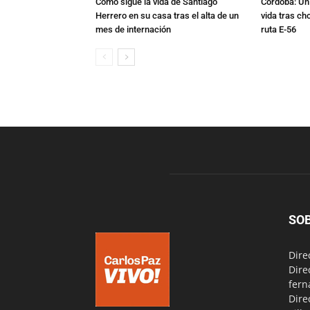
Cómo sigue la vida de Santiago
Córdoba: Un 
Herrero en su casa tras el alta de un
vida tras ch
mes de internación
ruta E-56
SO
Dire
Dire
fern
Dire