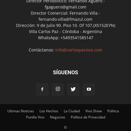
Director Periodístico: Fernando Agüero -
fgaguero@gmail.com
Director Comercial: Fernando Villa -
fernando.villa@fmazul.com
Dirección: 9 de Julio 90. Piso 10. Of 107.(X5152EYN)
Villa Carlos Paz - Córdoba - Argentina
WhatsApp: +5493541585147
Contáctanos:
info@carlospazvivo.com
SÍGUENOS
Ultimas Noticias
Los Hechos
La Ciudad
Vivo Show
Política
Punilla Vivo
Negocios
Política de Privacidad
©