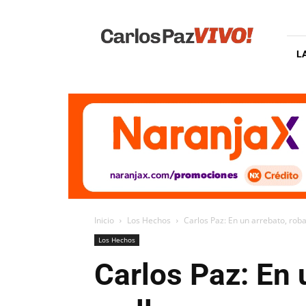
Carlos
Paz
Vivo
L
Inicio
Los Hechos
Carlos Paz: En un arrebato, roba
Los Hechos
Carlos Paz: En 