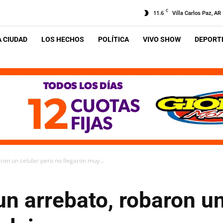
C
11.6
Villa Carlos Paz, AR
A CIUDAD
LOS HECHOS
POLÍTICA
VIVO SHOW
DEPORTE
ron un celular pero no llegaron muy...
un arrebato, robaron un