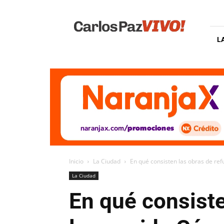
Carlos
Paz
Vivo
L
Inicio
La Ciudad
En qué consisten las obras de ref
La Ciudad
En qué consiste