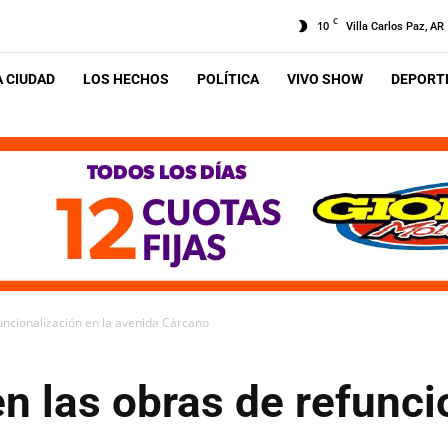
C
10
Villa Carlos Paz, AR
A CIUDAD
LOS HECHOS
POLÍTICA
VIVO SHOW
DEPORTE
uncionalización en la avenida Cárcano
n las obras de refunci