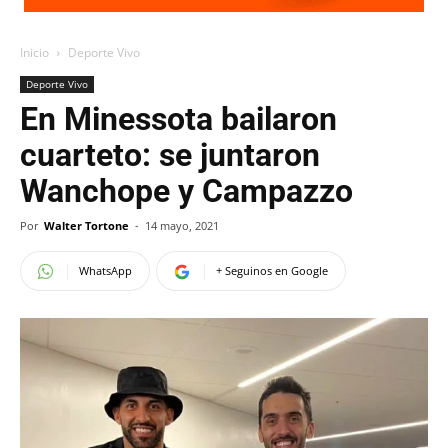
Inicio
Deporte Vivo
Deporte Vivo
En Minessota bailaron
cuarteto: se juntaron
Wanchope y Campazzo
Por
Walter Tortone
-
14 mayo, 2021
WhatsApp
+ Seguinos en Google