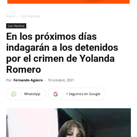
Inicio
Los Hechos
Los Hechos
En los próximos días
indagarán a los detenidos
por el crimen de Yolanda
Romero
Por
Fernando Agüero
-
10 octubre, 2021
WhatsApp
+ Seguinos en Google