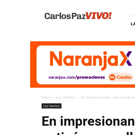
Carlos
Paz
Vivo
L
Inicio
Los Hechos
En impresionante robo con gran
Los Hechos
En impresionan