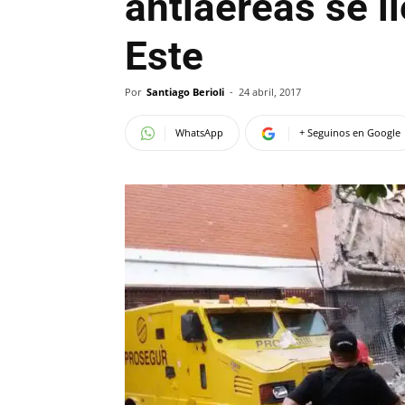
antiaéreas se l
Este
Por
Santiago Berioli
-
24 abril, 2017
WhatsApp
+ Seguinos en Google