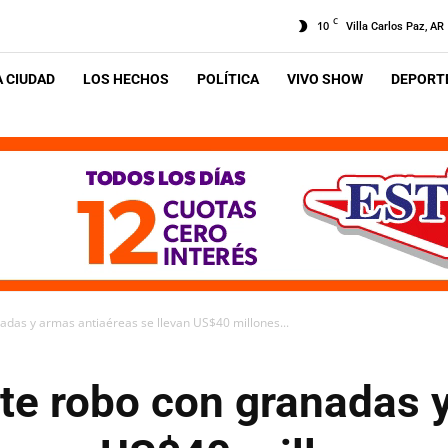
C
10
Villa Carlos Paz, AR
A CIUDAD
LOS HECHOS
POLÍTICA
VIVO SHOW
DEPORTE
adas y armas antiaéreas se llevan US$40 millones...
te robo con granadas 